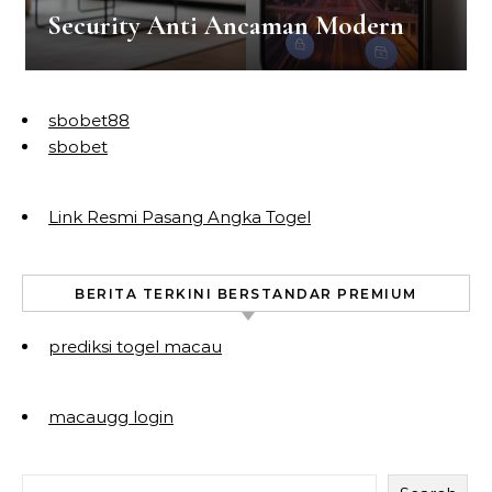
Security Anti Ancaman Modern
sbobet88
sbobet
Link Resmi Pasang Angka Togel
BERITA TERKINI BERSTANDAR PREMIUM
prediksi togel macau
macaugg login