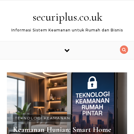
Skip to content
securiplus.co.uk
Informasi Sistem Keamanan untuk Rumah dan Bisnis
TEKNOLOGI KEAMANAN
Keamanan Hunian: Smart Home