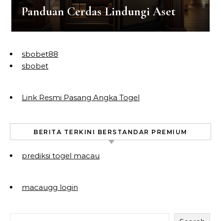
Panduan Cerdas Lindungi Aset
sbobet88
sbobet
Link Resmi Pasang Angka Togel
BERITA TERKINI BERSTANDAR PREMIUM
prediksi togel macau
macaugg login