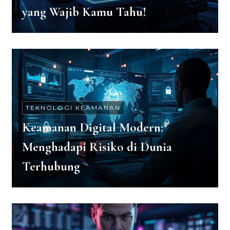
yang Wajib Kamu Tahu!
TEKNOLOGI KEAMANAN
Keamanan Digital Modern:
Menghadapi Risiko di Dunia
Terhubung