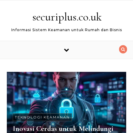
Skip to content
securiplus.co.uk
Informasi Sistem Keamanan untuk Rumah dan Bisnis
TEKNOLOGI KEAMANAN
Inovasi Cerdas untuk Melindungi