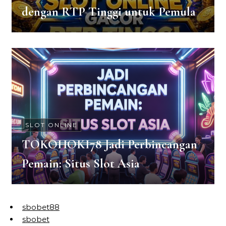
dengan RTP Tinggi untuk Pemula
SLOT ONLINE
TOKOHOKI78 Jadi Perbincangan
Pemain: Situs Slot Asia
sbobet88
sbobet