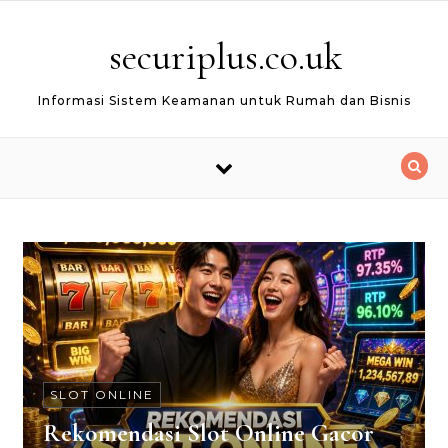
Skip to content
securiplus.co.uk
Informasi Sistem Keamanan untuk Rumah dan Bisnis
SLOT ONLINE
Rekomendasi Slot Online Gacor