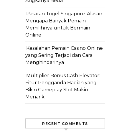
Angkanya Beda
Pasaran Togel Singapore: Alasan
Mengapa Banyak Pemain
Memilihnya untuk Bermain
Online
Kesalahan Pemain Casino Online
yang Sering Terjadi dan Cara
Menghindarinya
Multiplier Bonus Cash Elevator:
Fitur Pengganda Hadiah yang
Bikin Gameplay Slot Makin
Menarik
RECENT COMMENTS