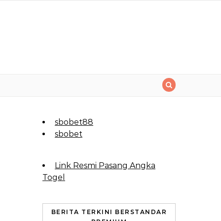
sbobet88
sbobet
Link Resmi Pasang Angka
Togel
BERITA TERKINI BERSTANDAR