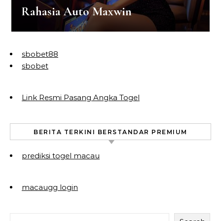
Rahasia Auto Maxwin
sbobet88
sbobet
Link Resmi Pasang Angka Togel
BERITA TERKINI BERSTANDAR PREMIUM
prediksi togel macau
macaugg login