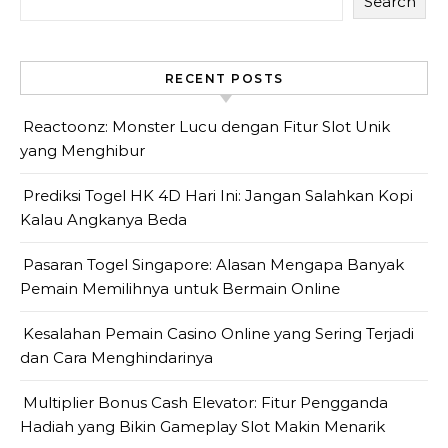
Search
RECENT POSTS
Reactoonz: Monster Lucu dengan Fitur Slot Unik
yang Menghibur
Prediksi Togel HK 4D Hari Ini: Jangan Salahkan Kopi
Kalau Angkanya Beda
Pasaran Togel Singapore: Alasan Mengapa Banyak
Pemain Memilihnya untuk Bermain Online
Kesalahan Pemain Casino Online yang Sering Terjadi
dan Cara Menghindarinya
Multiplier Bonus Cash Elevator: Fitur Pengganda
Hadiah yang Bikin Gameplay Slot Makin Menarik