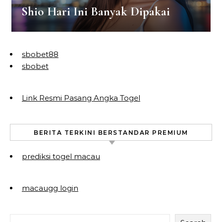
Shio Hari Ini Banyak Dipakai
sbobet88
sbobet
Link Resmi Pasang Angka Togel
BERITA TERKINI BERSTANDAR PREMIUM
prediksi togel macau
macaugg login