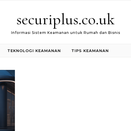
securiplus.co.uk
Informasi Sistem Keamanan untuk Rumah dan Bisnis
TEKNOLOGI KEAMANAN
TIPS KEAMANAN