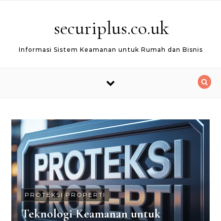
Skip to content
securiplus.co.uk
Informasi Sistem Keamanan untuk Rumah dan Bisnis
PROTEKSI PROPERTI
Teknologi Keamanan untuk