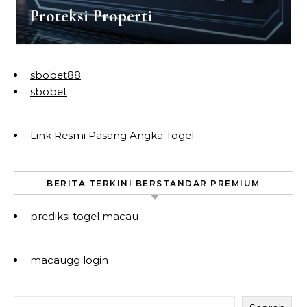
Proteksi Properti
sbobet88
sbobet
Link Resmi Pasang Angka Togel
BERITA TERKINI BERSTANDAR PREMIUM
prediksi togel macau
macaugg login