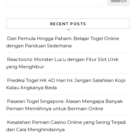
Search
RECENT POSTS
Dari Pemula Hingga Paham: Belajar Togel Online
dengan Panduan Sederhana
Reactoonz: Monster Lucu dengan Fitur Slot Unik
yang Menghibur
Prediksi Togel HK 4D Hari Ini: Jangan Salahkan Kopi
Kalau Angkanya Beda
Pasaran Togel Singapore: Alasan Mengapa Banyak
Pemain Memilihnya untuk Bermain Online
Kesalahan Pemain Casino Online yang Sering Terjadi
dan Cara Menghindarinya