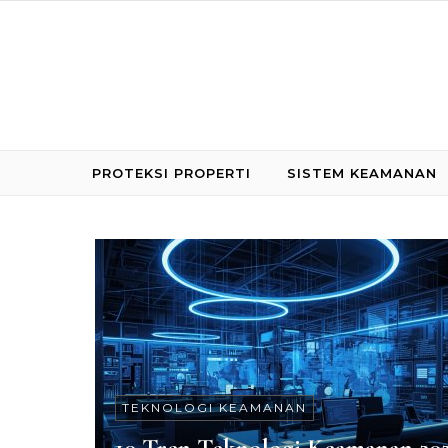
Skip to content
PROTEKSI PROPERTI
SISTEM KEAMANAN
TEKNOLOGI KEAMANAN