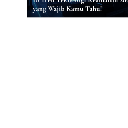
10 Tren Teknologi Keamanan 20
yang Wajib Kamu Tahu!