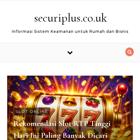
Skip to content
securiplus.co.uk
Informasi Sistem Keamanan untuk Rumah dan Bisnis
SLOT ONLINE
Rekomendasi Slot RTP Tinggi
Hari Ini Paling Banyak Dicari