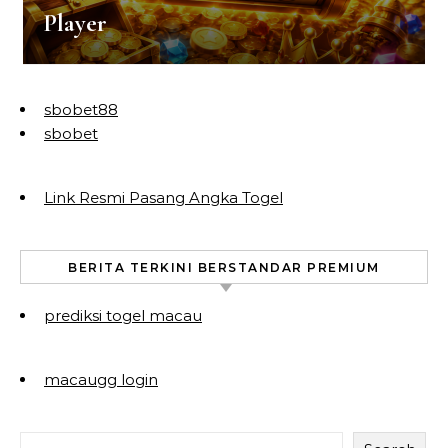
Player
sbobet88
sbobet
Link Resmi Pasang Angka Togel
BERITA TERKINI BERSTANDAR PREMIUM
prediksi togel macau
macaugg login