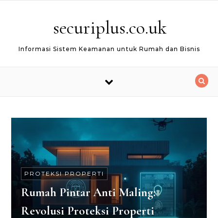
Skip to content
securiplus.co.uk
Informasi Sistem Keamanan untuk Rumah dan Bisnis
PROTEKSI PROPERTI
Rumah Pintar Anti Maling:
Revolusi Proteksi Properti