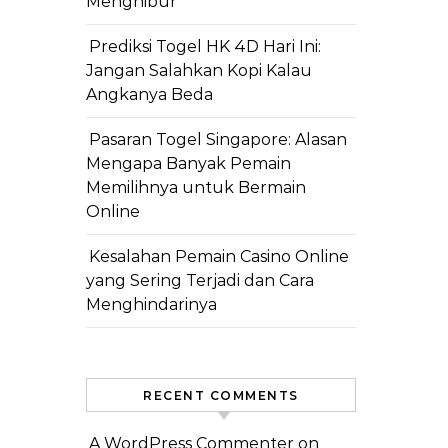
Menghibur
Prediksi Togel HK 4D Hari Ini:
Jangan Salahkan Kopi Kalau
Angkanya Beda
Pasaran Togel Singapore: Alasan
Mengapa Banyak Pemain
Memilihnya untuk Bermain
Online
Kesalahan Pemain Casino Online
yang Sering Terjadi dan Cara
Menghindarinya
RECENT COMMENTS
A WordPress Commenter
on