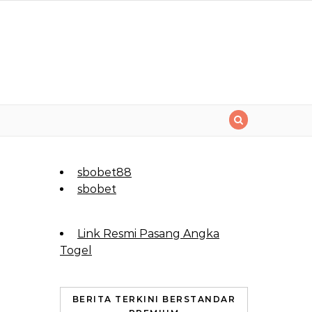
sbobet88
sbobet
Link Resmi Pasang Angka
Togel
BERITA TERKINI BERSTANDAR