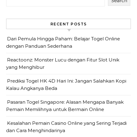
Search
RECENT POSTS
Dari Pemula Hingga Paham: Belajar Togel Online
dengan Panduan Sederhana
Reactoonz: Monster Lucu dengan Fitur Slot Unik
yang Menghibur
Prediksi Togel HK 4D Hari Ini: Jangan Salahkan Kopi
Kalau Angkanya Beda
Pasaran Togel Singapore: Alasan Mengapa Banyak
Pemain Memilihnya untuk Bermain Online
Kesalahan Pemain Casino Online yang Sering Terjadi
dan Cara Menghindarinya