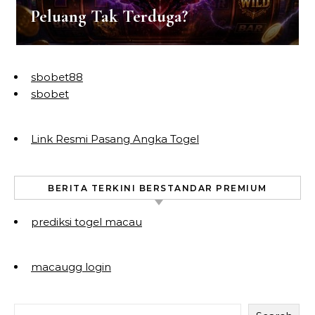
Peluang Tak Terduga?
sbobet88
sbobet
Link Resmi Pasang Angka Togel
BERITA TERKINI BERSTANDAR PREMIUM
prediksi togel macau
macaugg login