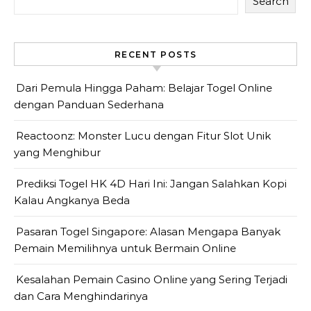
Search
RECENT POSTS
Dari Pemula Hingga Paham: Belajar Togel Online
dengan Panduan Sederhana
Reactoonz: Monster Lucu dengan Fitur Slot Unik
yang Menghibur
Prediksi Togel HK 4D Hari Ini: Jangan Salahkan Kopi
Kalau Angkanya Beda
Pasaran Togel Singapore: Alasan Mengapa Banyak
Pemain Memilihnya untuk Bermain Online
Kesalahan Pemain Casino Online yang Sering Terjadi
dan Cara Menghindarinya