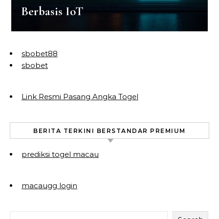
Berbasis IoT
sbobet88
sbobet
Link Resmi Pasang Angka Togel
BERITA TERKINI BERSTANDAR PREMIUM
prediksi togel macau
macaugg login