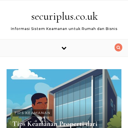
Skip to content
securiplus.co.uk
Informasi Sistem Keamanan untuk Rumah dan Bisnis
TIPS KEAMANAN
Tips Keamanan Properti dari