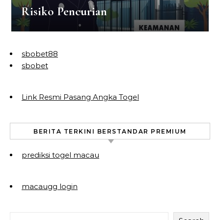
Risiko Pencurian
sbobet88
sbobet
Link Resmi Pasang Angka Togel
BERITA TERKINI BERSTANDAR PREMIUM
prediksi togel macau
macaugg login