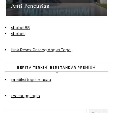
Anti Pencurian
sbobet88
sbobet
Link Resmi Pasang Angka Togel
BERITA TERKINI BERSTANDAR PREMIUM
prediksi togel macau
macaugg login