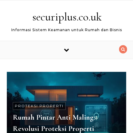
Skip to content
securiplus.co.uk
Informasi Sistem Keamanan untuk Rumah dan Bisnis
PROTEKSI PROPERTI
Rumah Pintar Anti Maling:
Revolusi Proteksi Properti