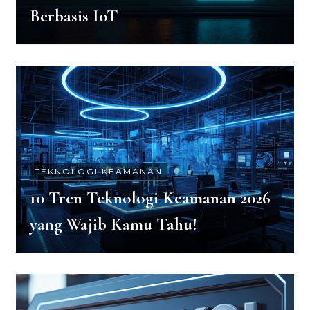
Berbasis IoT
TEKNOLOGI KEAMANAN
10 Tren Teknologi Keamanan 2026
yang Wajib Kamu Tahu!