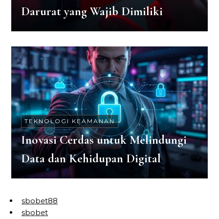
Darurat yang Wajib Dimiliki
TEKNOLOGI KEAMANAN
Inovasi Cerdas untuk Melindungi
Data dan Kehidupan Digital
sbobet88
sbobet