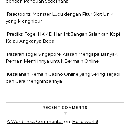
dengan Panduan Sederhana
Reactoonz: Monster Lucu dengan Fitur Slot Unik
yang Menghibur
Prediksi Togel HK 4D Hari Ini: Jangan Salahkan Kopi
Kalau Angkanya Beda
Pasaran Togel Singapore: Alasan Mengapa Banyak
Pemain Memilihnya untuk Bermain Online
Kesalahan Pemain Casino Online yang Sering Terjadi
dan Cara Menghindarinya
RECENT COMMENTS
A WordPress Commenter
on
Hello world!