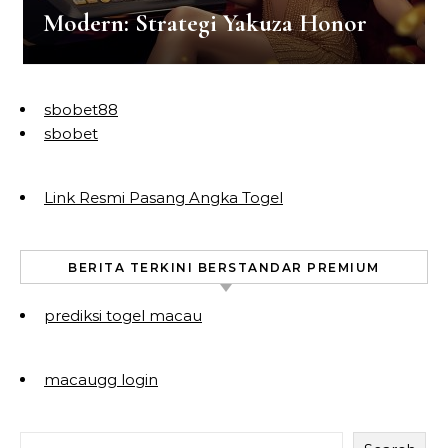
Modern: Strategi Yakuza Honor
sbobet88
sbobet
Link Resmi Pasang Angka Togel
BERITA TERKINI BERSTANDAR PREMIUM
prediksi togel macau
macaugg login