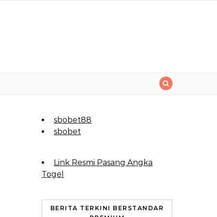
sbobet88
sbobet
Link Resmi Pasang Angka
Togel
BERITA TERKINI BERSTANDAR