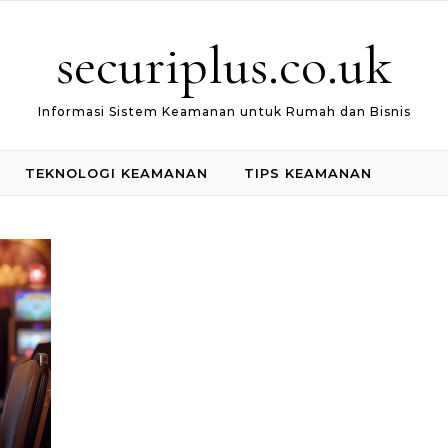
securiplus.co.uk
Informasi Sistem Keamanan untuk Rumah dan Bisnis
TEKNOLOGI KEAMANAN
TIPS KEAMANAN