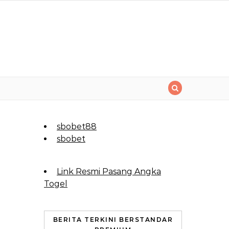
sbobet88
sbobet
Link Resmi Pasang Angka
Togel
BERITA TERKINI BERSTANDAR