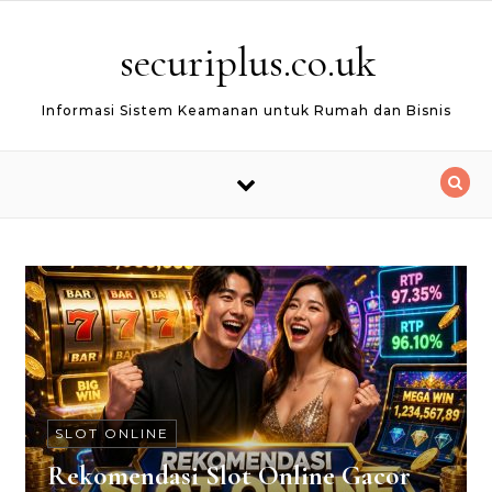
Skip to content
securiplus.co.uk
Informasi Sistem Keamanan untuk Rumah dan Bisnis
SLOT ONLINE
Rekomendasi Slot Online Gacor