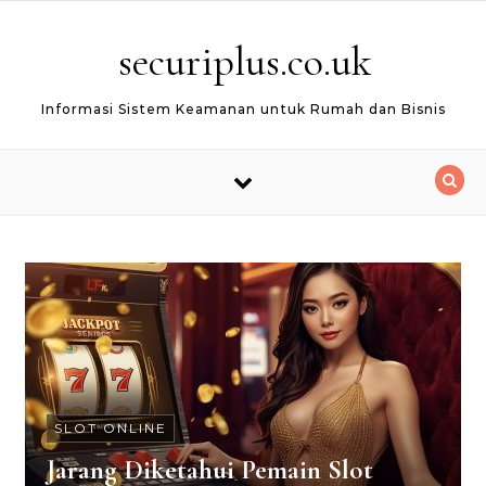
Skip to content
securiplus.co.uk
Informasi Sistem Keamanan untuk Rumah dan Bisnis
SLOT ONLINE
Jarang Diketahui Pemain Slot