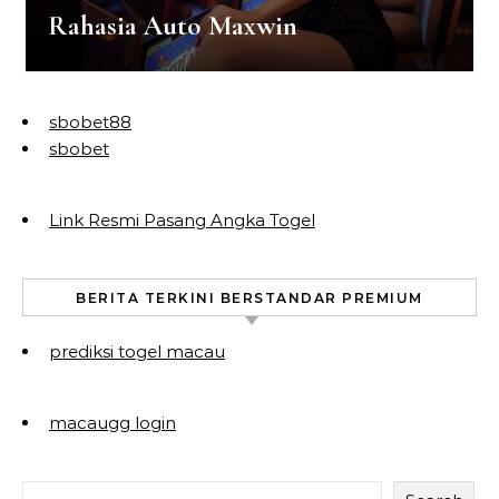
Rahasia Auto Maxwin
sbobet88
sbobet
Link Resmi Pasang Angka Togel
BERITA TERKINI BERSTANDAR PREMIUM
prediksi togel macau
macaugg login