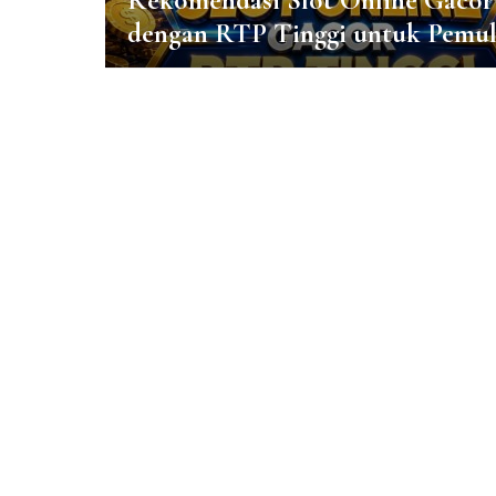
Rekomendasi Slot Online Gacor
dengan RTP Tinggi untuk Pemu