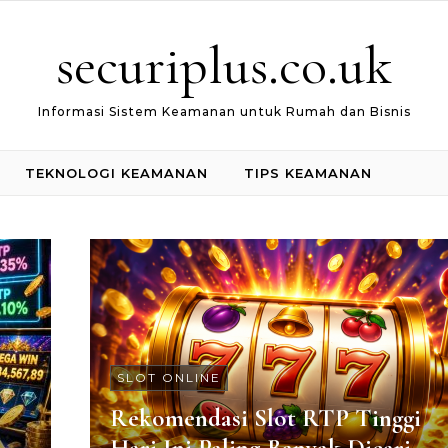
securiplus.co.uk
Informasi Sistem Keamanan untuk Rumah dan Bisnis
TEKNOLOGI KEAMANAN
TIPS KEAMANAN
SLOT ONLINE
Rekomendasi Slot RTP Tinggi