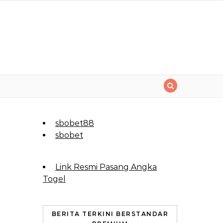
sbobet88
sbobet
Link Resmi Pasang Angka
Togel
BERITA TERKINI BERSTANDAR