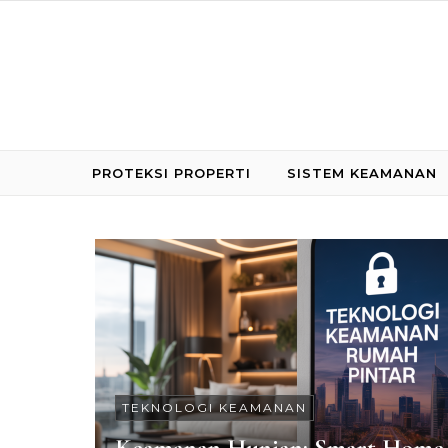
Skip to content
PROTEKSI PROPERTI
SISTEM KEAMANAN
TEKNOLOGI KEAMANAN