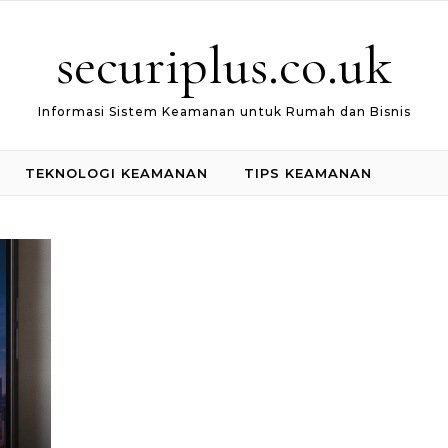
securiplus.co.uk
Informasi Sistem Keamanan untuk Rumah dan Bisnis
TEKNOLOGI KEAMANAN
TIPS KEAMANAN