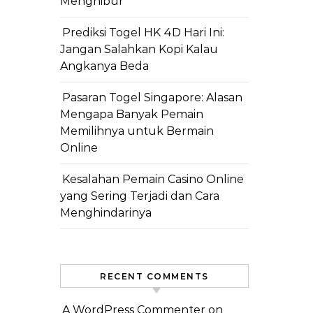
Menghibur
Prediksi Togel HK 4D Hari Ini:
Jangan Salahkan Kopi Kalau
Angkanya Beda
Pasaran Togel Singapore: Alasan
Mengapa Banyak Pemain
Memilihnya untuk Bermain
Online
Kesalahan Pemain Casino Online
yang Sering Terjadi dan Cara
Menghindarinya
RECENT COMMENTS
A WordPress Commenter
on