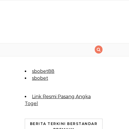
sbobet88
sbobet
Link Resmi Pasang Angka
Togel
BERITA TERKINI BERSTANDAR