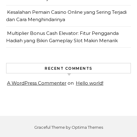
Kesalahan Pemain Casino Online yang Sering Terjadi
dan Cara Menghindarinya
Multiplier Bonus Cash Elevator: Fitur Pengganda
Hadiah yang Bikin Gameplay Slot Makin Menarik
RECENT COMMENTS
A WordPress Commenter
on
Hello world!
Graceful Theme by
Optima Themes