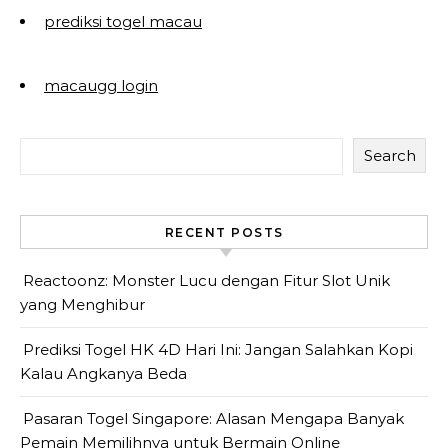
prediksi togel macau
macaugg login
Search
RECENT POSTS
Reactoonz: Monster Lucu dengan Fitur Slot Unik
yang Menghibur
Prediksi Togel HK 4D Hari Ini: Jangan Salahkan Kopi
Kalau Angkanya Beda
Pasaran Togel Singapore: Alasan Mengapa Banyak
Pemain Memilihnya untuk Bermain Online