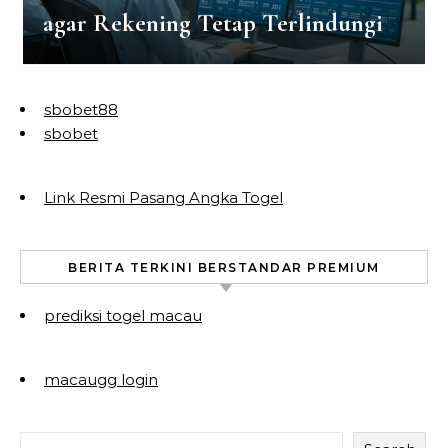
agar Rekening Tetap Terlindungi
sbobet88
sbobet
Link Resmi Pasang Angka Togel
BERITA TERKINI BERSTANDAR PREMIUM
prediksi togel macau
macaugg login