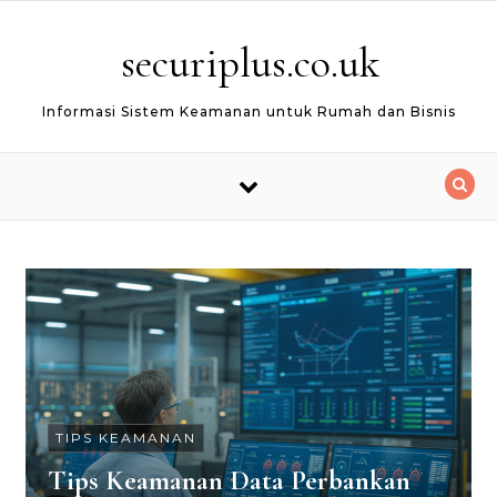
Skip to content
securiplus.co.uk
Informasi Sistem Keamanan untuk Rumah dan Bisnis
TIPS KEAMANAN
Tips Keamanan Data Perbankan