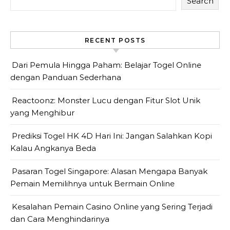
Search
RECENT POSTS
Dari Pemula Hingga Paham: Belajar Togel Online
dengan Panduan Sederhana
Reactoonz: Monster Lucu dengan Fitur Slot Unik
yang Menghibur
Prediksi Togel HK 4D Hari Ini: Jangan Salahkan Kopi
Kalau Angkanya Beda
Pasaran Togel Singapore: Alasan Mengapa Banyak
Pemain Memilihnya untuk Bermain Online
Kesalahan Pemain Casino Online yang Sering Terjadi
dan Cara Menghindarinya