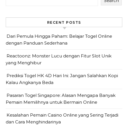
Search
RECENT POSTS
Dari Pemula Hingga Paham: Belajar Togel Online
dengan Panduan Sederhana
Reactoonz: Monster Lucu dengan Fitur Slot Unik
yang Menghibur
Prediksi Togel HK 4D Hari Ini: Jangan Salahkan Kopi
Kalau Angkanya Beda
Pasaran Togel Singapore: Alasan Mengapa Banyak
Pemain Memilihnya untuk Bermain Online
Kesalahan Pemain Casino Online yang Sering Terjadi
dan Cara Menghindarinya