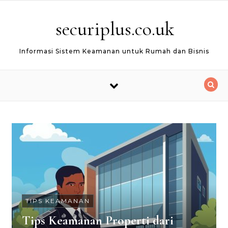
Skip to content
securiplus.co.uk
Informasi Sistem Keamanan untuk Rumah dan Bisnis
TIPS KEAMANAN
Tips Keamanan Properti dari