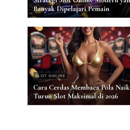
Strategi Slot Online Modern ya
Banyak Dipelajari Pemain
SLOT ONLINE
Cara Cerdas Membaca Pola Naik
Turun Slot Maksimal di 2026