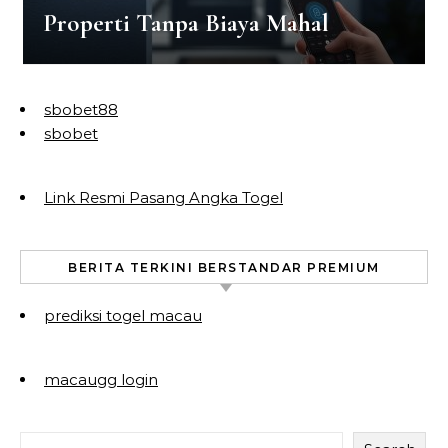
Properti Tanpa Biaya Mahal
sbobet88
sbobet
Link Resmi Pasang Angka Togel
BERITA TERKINI BERSTANDAR PREMIUM
prediksi togel macau
macaugg login