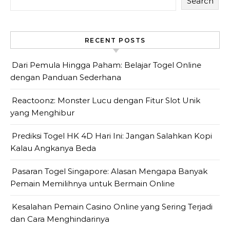
Search
RECENT POSTS
Dari Pemula Hingga Paham: Belajar Togel Online
dengan Panduan Sederhana
Reactoonz: Monster Lucu dengan Fitur Slot Unik
yang Menghibur
Prediksi Togel HK 4D Hari Ini: Jangan Salahkan Kopi
Kalau Angkanya Beda
Pasaran Togel Singapore: Alasan Mengapa Banyak
Pemain Memilihnya untuk Bermain Online
Kesalahan Pemain Casino Online yang Sering Terjadi
dan Cara Menghindarinya