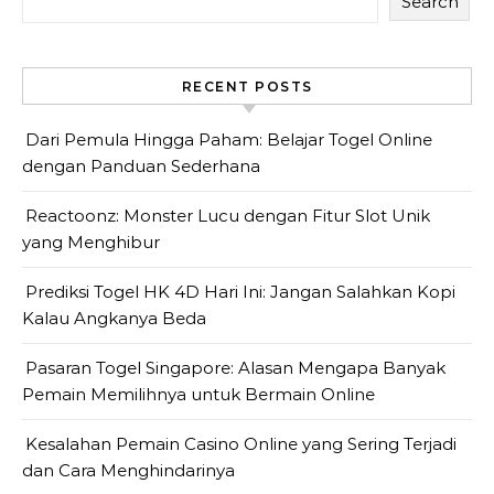
Search
RECENT POSTS
Dari Pemula Hingga Paham: Belajar Togel Online
dengan Panduan Sederhana
Reactoonz: Monster Lucu dengan Fitur Slot Unik
yang Menghibur
Prediksi Togel HK 4D Hari Ini: Jangan Salahkan Kopi
Kalau Angkanya Beda
Pasaran Togel Singapore: Alasan Mengapa Banyak
Pemain Memilihnya untuk Bermain Online
Kesalahan Pemain Casino Online yang Sering Terjadi
dan Cara Menghindarinya