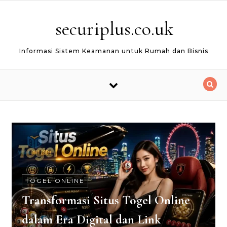
Skip to content
securiplus.co.uk
Informasi Sistem Keamanan untuk Rumah dan Bisnis
TOGEL ONLINE
Transformasi Situs Togel Online
dalam Era Digital dan Link