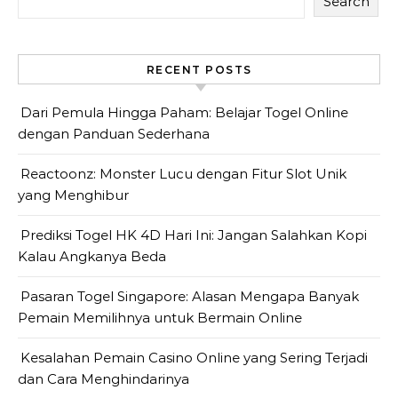
Search
RECENT POSTS
Dari Pemula Hingga Paham: Belajar Togel Online
dengan Panduan Sederhana
Reactoonz: Monster Lucu dengan Fitur Slot Unik
yang Menghibur
Prediksi Togel HK 4D Hari Ini: Jangan Salahkan Kopi
Kalau Angkanya Beda
Pasaran Togel Singapore: Alasan Mengapa Banyak
Pemain Memilihnya untuk Bermain Online
Kesalahan Pemain Casino Online yang Sering Terjadi
dan Cara Menghindarinya