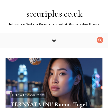
Skip to content
securiplus.co.uk
Informasi Sistem Keamanan untuk Rumah dan Bisnis
UNCATEGORIZED
TERNYATA INI! Rumus Togel