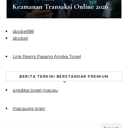
Keamanan Transaksi Online 2026
sbobet88
sbobet
Link Resmi Pasang Angka Togel
BERITA TERKINI BERSTANDAR PREMIUM
prediksi togel macau
macaugg login