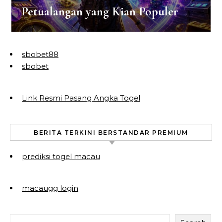
Petualangan yang Kian Populer
sbobet88
sbobet
Link Resmi Pasang Angka Togel
BERITA TERKINI BERSTANDAR PREMIUM
prediksi togel macau
macaugg login