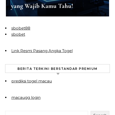
yang Wajib Kamu Tahu!
sbobet88
sbobet
Link Resmi Pasang Angka Togel
BERITA TERKINI BERSTANDAR PREMIUM
prediksi togel macau
macaugg login