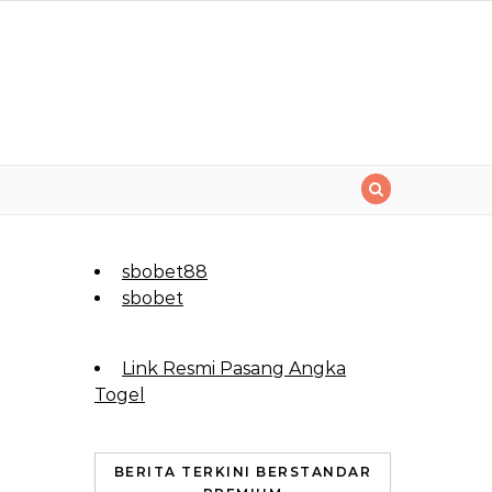
sbobet88
sbobet
Link Resmi Pasang Angka
Togel
BERITA TERKINI BERSTANDAR