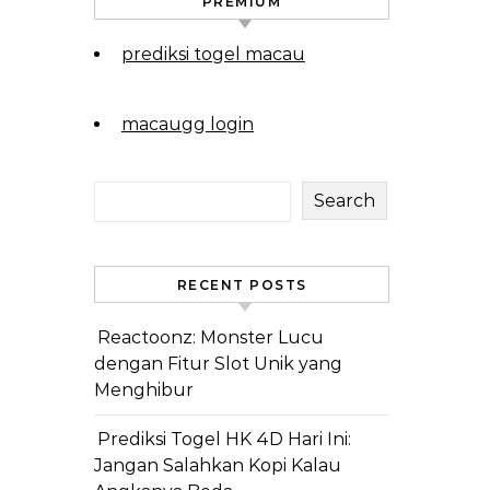
PREMIUM
prediksi togel macau
macaugg login
Search
RECENT POSTS
Reactoonz: Monster Lucu
dengan Fitur Slot Unik yang
Menghibur
Prediksi Togel HK 4D Hari Ini:
Jangan Salahkan Kopi Kalau