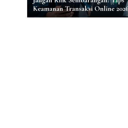
Jangan Klik Sembarangan! Tips
Keamanan Transaksi Online 202