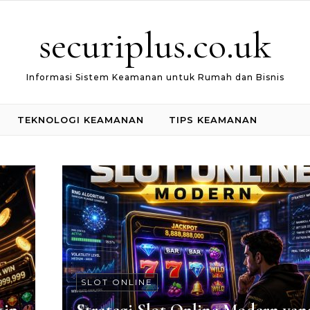
securiplus.co.uk
Informasi Sistem Keamanan untuk Rumah dan Bisnis
TEKNOLOGI KEAMANAN
TIPS KEAMANAN
SLOT ONLINE