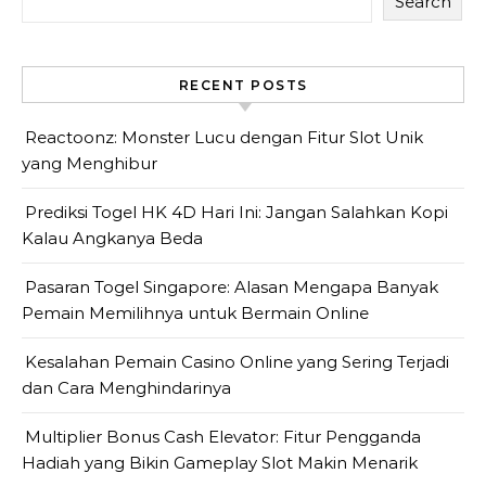
Search
RECENT POSTS
Reactoonz: Monster Lucu dengan Fitur Slot Unik
yang Menghibur
Prediksi Togel HK 4D Hari Ini: Jangan Salahkan Kopi
Kalau Angkanya Beda
Pasaran Togel Singapore: Alasan Mengapa Banyak
Pemain Memilihnya untuk Bermain Online
Kesalahan Pemain Casino Online yang Sering Terjadi
dan Cara Menghindarinya
Multiplier Bonus Cash Elevator: Fitur Pengganda
Hadiah yang Bikin Gameplay Slot Makin Menarik