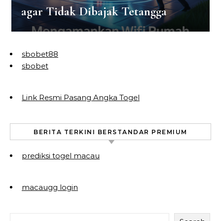
agar Tidak Dibajak Tetangga
sbobet88
sbobet
Link Resmi Pasang Angka Togel
BERITA TERKINI BERSTANDAR PREMIUM
prediksi togel macau
macaugg login