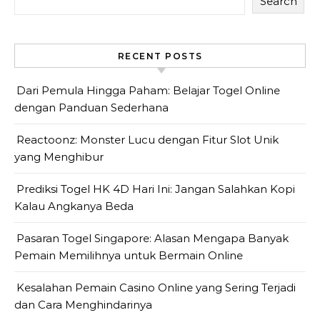
Search
RECENT POSTS
Dari Pemula Hingga Paham: Belajar Togel Online
dengan Panduan Sederhana
Reactoonz: Monster Lucu dengan Fitur Slot Unik
yang Menghibur
Prediksi Togel HK 4D Hari Ini: Jangan Salahkan Kopi
Kalau Angkanya Beda
Pasaran Togel Singapore: Alasan Mengapa Banyak
Pemain Memilihnya untuk Bermain Online
Kesalahan Pemain Casino Online yang Sering Terjadi
dan Cara Menghindarinya