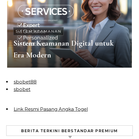
SISTEM KEAMANAN
Sistem Keamanan Digital untuk
Era Modern
sbobet88
sbobet
Link Resmi Pasang Angka Togel
BERITA TERKINI BERSTANDAR PREMIUM