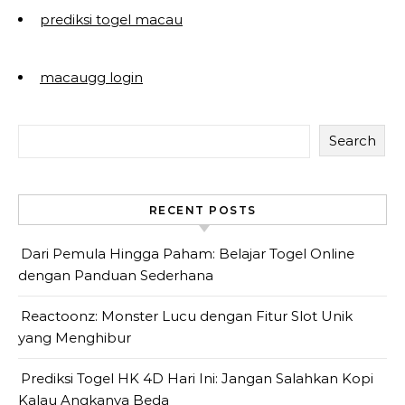
prediksi togel macau
macaugg login
Search
RECENT POSTS
Dari Pemula Hingga Paham: Belajar Togel Online
dengan Panduan Sederhana
Reactoonz: Monster Lucu dengan Fitur Slot Unik
yang Menghibur
Prediksi Togel HK 4D Hari Ini: Jangan Salahkan Kopi
Kalau Angkanya Beda