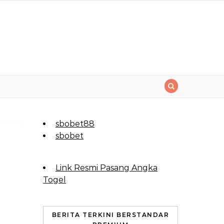
sbobet88
sbobet
Link Resmi Pasang Angka
Togel
BERITA TERKINI BERSTANDAR