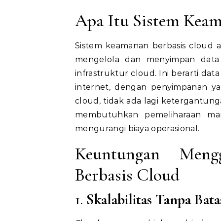
Apa Itu Sistem Keam
Sistem keamanan berbasis cloud 
mengelola dan menyimpan data
infrastruktur cloud. Ini berarti da
internet, dengan penyimpanan ya
cloud, tidak ada lagi ketergantung
membutuhkan pemeliharaan ma
mengurangi biaya operasional.
Keuntungan Meng
Berbasis Cloud
1.
Skalabilitas Tanpa Bata