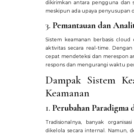
dikirimkan antara pengguna dan s
meskipun ada upaya penyusupan da
3.
Pemantauan dan Anali
Sistem keamanan berbasis clou
aktivitas secara real-time. Denga
cepat mendeteksi dan merespon a
respons dan mengurangi waktu pe
Dampak Sistem Ke
Keamanan
1.
Perubahan Paradigma 
Tradisionalnya, banyak organis
dikelola secara internal. Namun, 