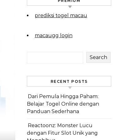
PREMIUM
prediksi togel macau
macaugg login
Search
RECENT POSTS
Dari Pemula Hingga Paham:
Belajar Togel Online dengan
Panduan Sederhana
Reactoonz: Monster Lucu
dengan Fitur Slot Unik yang