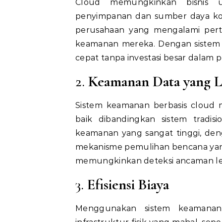
Cloud memungkinkan bisnis 
penyimpanan dan sumber daya kom
perusahaan yang mengalami per
keamanan mereka. Dengan sistem b
cepat tanpa investasi besar dalam 
2.
Keamanan Data yang L
Sistem keamanan berbasis cloud 
baik dibandingkan sistem tradis
keamanan yang sangat tinggi, deng
mekanisme pemulihan bencana yang 
memungkinkan deteksi ancaman lebi
3.
Efisiensi Biaya
Menggunakan sistem keamanan