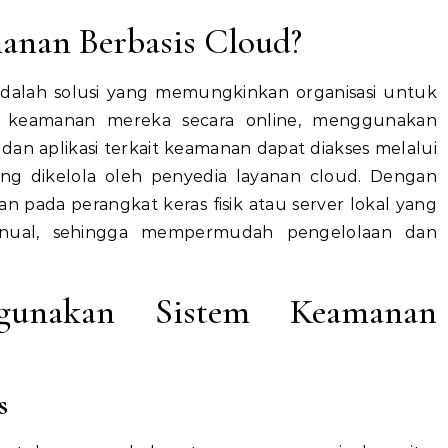
anan Berbasis Cloud?
adalah solusi yang memungkinkan organisasi untuk
 keamanan mereka secara online, menggunakan
ta dan aplikasi terkait keamanan dapat diakses melalui
ng dikelola oleh penyedia layanan cloud. Dengan
an pada perangkat keras fisik atau server lokal yang
nual, sehingga mempermudah pengelolaan dan
gunakan Sistem Keamanan
s