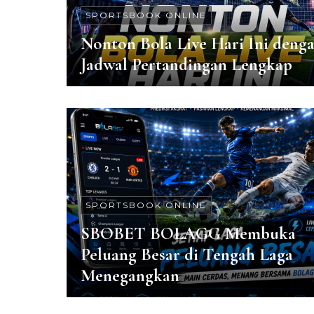
SPORTSBOOK ONLINE
Nonton Bola Live Hari Ini deng
Jadwal Pertandingan Lengkap
SPORTSBOOK ONLINE
SBOBET BOLAGG Membuka
Peluang Besar di Tengah Laga
Menegangkan