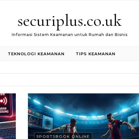
securiplus.co.uk
Informasi Sistem Keamanan untuk Rumah dan Bisnis
TEKNOLOGI KEAMANAN
TIPS KEAMANAN
SPORTSBOOK ONLINE